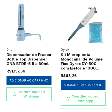
Gna
Dyrex
Dispensador de Frasco
Kit Micropipeta
Bottle Top Dispenser
Monocanal de Volume
GNA BTDR-5 5 a 60mL
Fixo Dyrex DY-500
com Ejetor e 1000
R$1.157,56
Ponteiras Azuis
R$68,26
Redplast 500µL
ADICIONAR AO CARRINHO
ADICIONAR AO CARRINHO
Consulte-nos pelo
WhatsApp
Consulte-nos pelo
WhatsApp