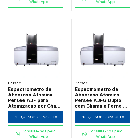
WhatsApp
WhatsApp
Persee
Persee
Espectrometro de
Espectrometro de
Absorcao Atomica
Absorcao Atomica
Persee A3F para
Persee A3FG Duplo
Atomizacao por Chama
com Chama e Forno de
com Queimador de
Grafite Transversal
Titanio
PREÇO SOB CONSULTA
PREÇO SOB CONSULTA
Consulte-nos pelo
Consulte-nos pelo
WhatsApp
WhatsApp