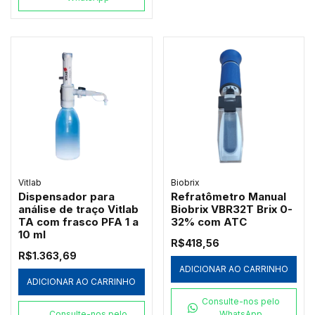
Vitlab
Biobrix
Dispensador para
Refratômetro Manual
análise de traço Vitlab
Biobrix VBR32T Brix 0-
TA com frasco PFA 1 a
32% com ATC
10 ml
R$418,56
R$1.363,69
ADICIONAR AO CARRINHO
ADICIONAR AO CARRINHO
Consulte-nos pelo
Consulte-nos pelo
WhatsApp