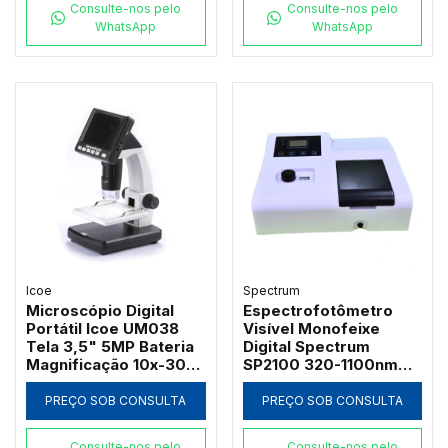
Consulte-nos pelo
Consulte-nos pelo
WhatsApp
WhatsApp
Icoe
Spectrum
Microscópio Digital
Espectrofotômetro
Portátil Icoe UM038
Visível Monofeixe
Tela 3,5" 5MP Bateria
Digital Spectrum
Magnificação 10x-300x
SP2100 320-1100nm
e Iluminação LED
com Suporte 4
Cubetas de 50mm e
PREÇO SOB CONSULTA
PREÇO SOB CONSULTA
Software PC
Consulte-nos pelo
Consulte-nos pelo