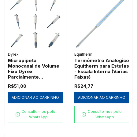
Dyrex
Equitherm
Micropipeta
Termômetro Analógico
Monocanal de Volume
Equitherm para Estufas
Fixo Dyrex
- Escala Interna (Várias
Parcialmente
Faixas)
Autoclavável
R$51,00
R$24,77
ADICIONAR AO CARRINHO
ADICIONAR AO CARRINHO
Consulte-nos pelo
Consulte-nos pelo
WhatsApp
WhatsApp