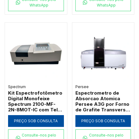
WhatsApp
WhatsApp
Spectrum
Persee
Kit Espectrofotômetro
Espectrometro de
Digital Monofeixe
Absorcao Atomica
Spectrum 2100-MF-
Persee A3G por Forno
2N-8MOT-IC com Tela
de Grafite Transversal
de 7" Banda 2nm 21
com Correcao D2 e SR
CFR e Carrossel 8
PREÇO SOB CONSULTA
PREÇO SOB CONSULTA
Posições
Consulte-nos pelo
Consulte-nos pelo