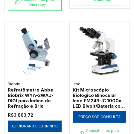
WhatsApp
Biobrix
Icoe
Refratômetro Abbe
Kit Microscópio
Biobrix WYA-2WAJ-
Biológico Binocular
DIGI para Índice de
Icoe FM24B-IC 1000x
Refração e Brix
LED Bivolt/Bateria com
Ótica Acromática
R$3.883,72
PREÇO SOB CONSULTA
ADICIONAR AO CARRINHO
Consulte-nos pelo