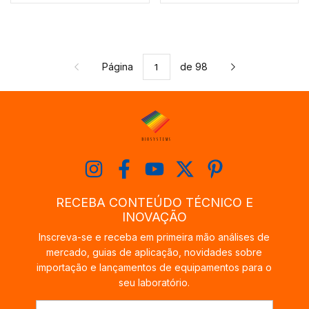
Página
de 98
RECEBA CONTEÚDO TÉCNICO E
INOVAÇÃO
Inscreva-se e receba em primeira mão análises de
mercado, guias de aplicação, novidades sobre
importação e lançamentos de equipamentos para o
seu laboratório.