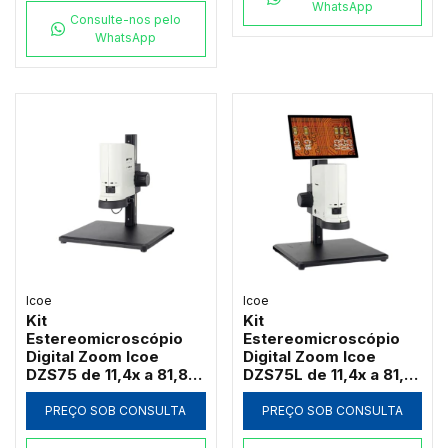
WhatsApp
Consulte-nos pelo
WhatsApp
Icoe
Icoe
Kit
Kit
Estereomicroscópio
Estereomicroscópio
Digital Zoom Icoe
Digital Zoom Icoe
DZS75 de 11,4x a 81,8x
DZS75L de 11,4x a 81,8x
Câmera 4MP Anel LED
Tela Touch 10" 4MP
HDMI Wi-Fi (Sem Tela)
Anel LED HDMI Wi-Fi
PREÇO SOB CONSULTA
PREÇO SOB CONSULTA