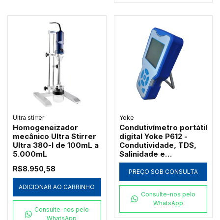
Ultra stirrer
Yoke
Homogeneizador
Condutivímetro portátil
mecânico Ultra Stirrer
digital Yoke P612 -
Ultra 380-I de 100mL a
Condutividade, TDS,
5.000mL
Salinidade e
Resistividade
R$8.950,58
PREÇO SOB CONSULTA
ADICIONAR AO CARRINHO
Consulte-nos pelo
WhatsApp
Consulte-nos pelo
WhatsApp