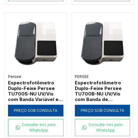
Persee
PERSEE
Espectrofotômetro
Espectrofotômetro
Duplo-Feixe Persee
Duplo-Feixe Persee
TU700S-NU UV/Vis
TU700B-NU UV/Vis
com Banda Variável e
com Banda de
Software UVWin (190 a
Passagem 2nm e
1100nm)
Software UVWin (190 a
PREÇO SOB CONSULTA
PREÇO SOB CONSULTA
1100nm)
Consulte-nos pelo
Consulte-nos pelo
WhatsApp
WhatsApp