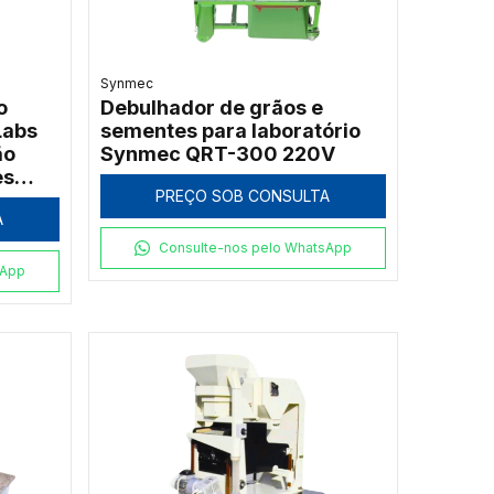
Synmec
o
Debulhador de grãos e
Labs
sementes para laboratório
ão
Synmec QRT-300 220V
es
PREÇO SOB CONSULTA
A
Consulte-nos pelo WhatsApp
sApp