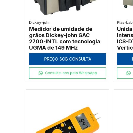
Dickey-john
Plas-Lab
Medidor de umidade de
Unida
grãos Dickey-john GAC
Inten
2700-INTL com tecnologia
ICS-D
UGMA de 149 MHz
Vertic
PREÇO SOB CONSULTA
Consulte-nos pelo WhatsApp