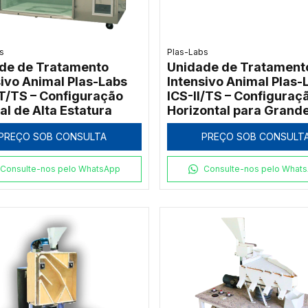
s
Plas-Labs
de de Tratamento
Unidade de Tratament
sivo Animal Plas-Labs
Intensivo Animal Plas-
T/TS – Configuração
ICS-II/TS – Configuraç
al de Alta Estatura
Horizontal para Grand
Portes
PREÇO SOB CONSULTA
PREÇO SOB CONSULT
Consulte-nos pelo WhatsApp
Consulte-nos pelo What