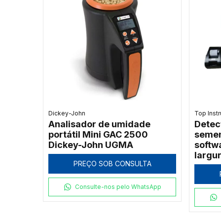
Dickey-John
Top Inst
Analisador de umidade
Detec
portátil Mini GAC 2500
semen
Dickey-John UGMA
softw
largu
PREÇO SOB CONSULTA
A
Consulte-nos pelo WhatsApp