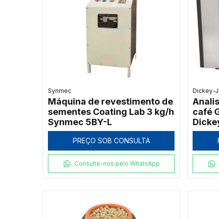
Synmec
Dickey-
Máquina de revestimento de
Anali
sementes Coating Lab 3 kg/h
café
Synmec 5BY-L
Dicke
PREÇO SOB CONSULTA
Consulte-nos pelo WhatsApp