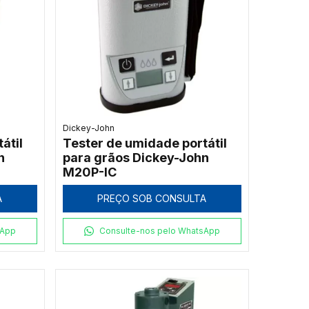
Dickey-John
átil
Tester de umidade portátil
n
para grãos Dickey-John
M20P-IC
A
PREÇO SOB CONSULTA
sApp
Consulte-nos pelo WhatsApp