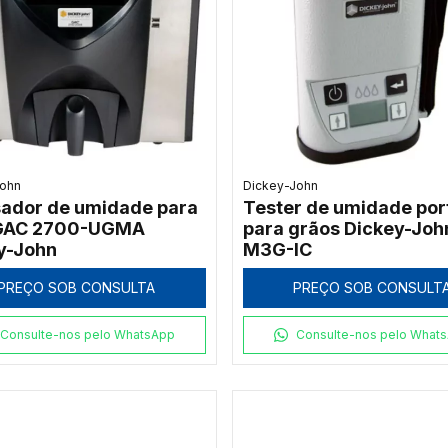
John
Dickey-John
sador de umidade para
Tester de umidade port
 GAC 2700-UGMA
para grãos Dickey-Joh
y-John
M3G-IC
PREÇO SOB CONSULTA
PREÇO SOB CONSULT
Consulte-nos pelo WhatsApp
Consulte-nos pelo What