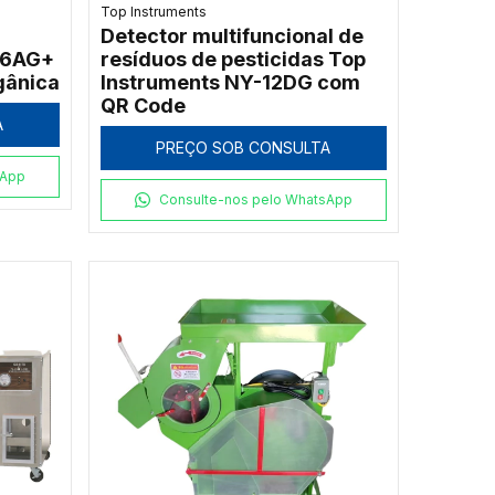
Top Instruments
Detector multifuncional de
-6AG+
resíduos de pesticidas Top
gânica
Instruments NY-12DG com
QR Code
A
PREÇO SOB CONSULTA
sApp
Consulte-nos pelo WhatsApp