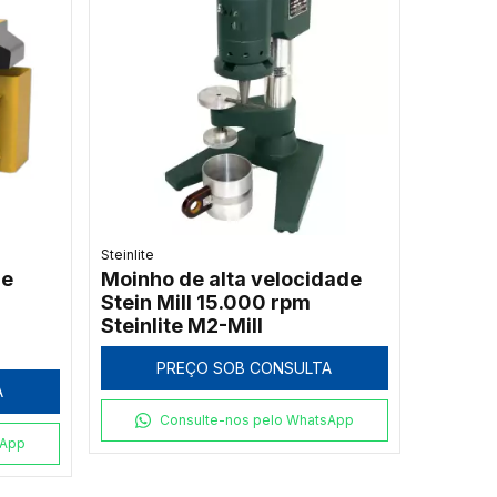
Steinlite
de
Moinho de alta velocidade
Stein Mill 15.000 rpm
Steinlite M2-Mill
PREÇO SOB CONSULTA
A
Consulte-nos pelo WhatsApp
sApp