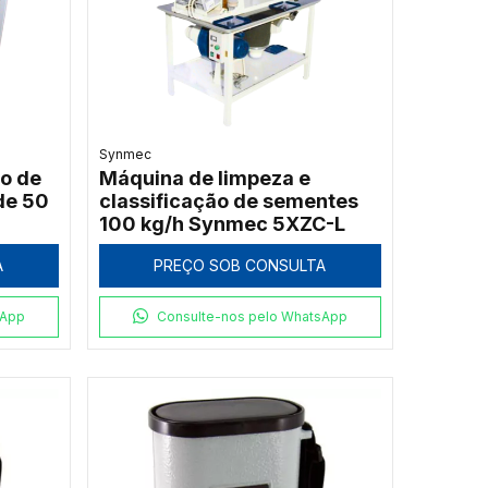
Synmec
o de
Máquina de limpeza e
de 50
classificação de sementes
100 kg/h Synmec 5XZC-L
A
PREÇO SOB CONSULTA
sApp
Consulte-nos pelo WhatsApp