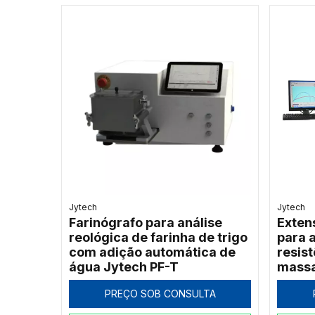
Jytech
Jytech
Farinógrafo para análise
Exten
reológica de farinha de trigo
para 
com adição automática de
resis
água Jytech PF-T
massa
JLSD
PREÇO SOB CONSULTA