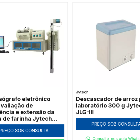
Jytech
sógrafo eletrônico
Descascador de arroz 
avaliação de
laboratório 300 g Jyte
tência e extensão da
JLG-III
 de farinha Jytech
PREÇO SOB CONSULT
PREÇO SOB CONSULTA
Consulte-nos pelo What