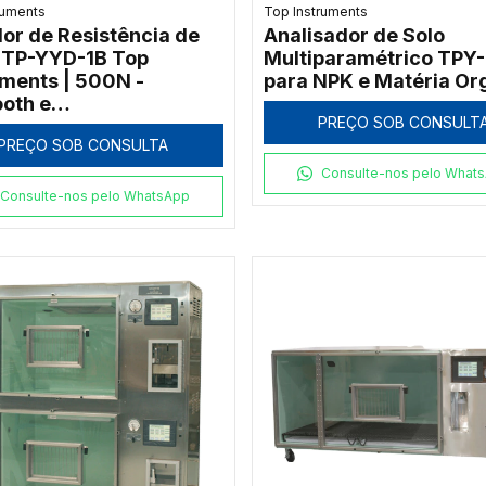
ruments
Top Instruments
or de Resistência de
Analisador de Solo
 TP-YYD-1B Top
Multiparamétrico TPY
uments | 500N -
para NPK e Matéria Or
ooth e
PREÇO SOB CONSULT
eferenciamento
PREÇO SOB CONSULTA
Consulte-nos pelo What
Consulte-nos pelo WhatsApp