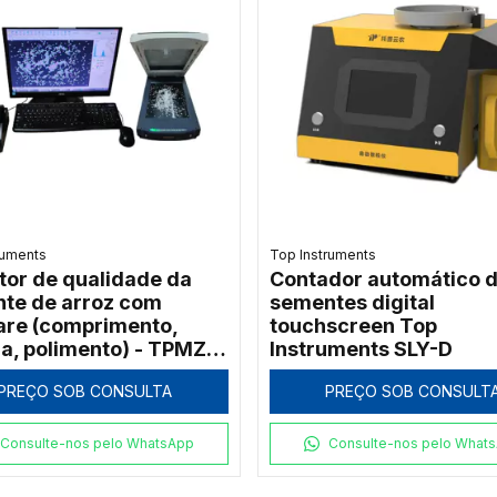
ruments
Top Instruments
tor de qualidade da
Contador automático 
te de arroz com
sementes digital
are (comprimento,
touchscreen Top
ra, polimento) - TPMZ-
Instruments SLY-D
PREÇO SOB CONSULTA
PREÇO SOB CONSULT
Consulte-nos pelo WhatsApp
Consulte-nos pelo What