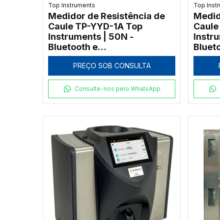
Top Instruments
Top Inst
Medidor de Resistência de
Medid
Caule TP-YYD-1A Top
Caule
Instruments | 50N -
Instr
Bluetooth e
Bluet
Georreferenciamento
Georr
PREÇO SOB CONSULTA
Consulte-nos pelo WhatsApp