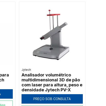
Jytech
para
Analisador volumétrico
ch
multidimensional 3D de pão
com laser para altura, peso e
densidade Jytech PV-X
A
PREÇO SOB CONSULTA
sApp