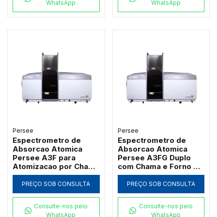
WhatsApp
WhatsApp
Persee
Persee
Espectrometro de
Espectrometro de
Absorcao Atomica
Absorcao Atomica
Persee A3F para
Persee A3FG Duplo
Atomizacao por Chama
com Chama e Forno de
com Queimador de
Grafite Transversal
Titanio
PREÇO SOB CONSULTA
PREÇO SOB CONSULTA
Consulte-nos pelo
Consulte-nos pelo
WhatsApp
WhatsApp