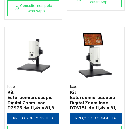
WhatsApp
Consulte-nos pelo
WhatsApp
Icoe
Icoe
Kit
Kit
Estereomicroscópio
Estereomicroscópio
Digital Zoom Icoe
Digital Zoom Icoe
DZS75 de 11,4x a 81,8x
DZS75L de 11,4x a 81,8x
Câmera 4MP Anel LED
Tela Touch 10" 4MP
HDMI Wi-Fi (Sem Tela)
Anel LED HDMI Wi-Fi
PREÇO SOB CONSULTA
PREÇO SOB CONSULTA