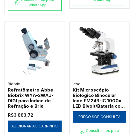
WhatsApp
Biobrix
Icoe
Refratômetro Abbe
Kit Microscópio
Biobrix WYA-2WAJ-
Biológico Binocular
DIGI para Índice de
Icoe FM24B-IC 1000x
Refração e Brix
LED Bivolt/Bateria com
Ótica Acromática
R$3.883,72
PREÇO SOB CONSULTA
ADICIONAR AO CARRINHO
Consulte-nos pelo