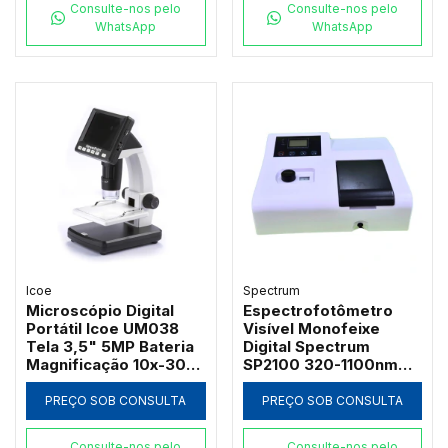
Consulte-nos pelo
Consulte-nos pelo
WhatsApp
WhatsApp
Icoe
Spectrum
Microscópio Digital
Espectrofotômetro
Portátil Icoe UM038
Visível Monofeixe
Tela 3,5" 5MP Bateria
Digital Spectrum
Magnificação 10x-300x
SP2100 320-1100nm
e Iluminação LED
com Suporte 4
Cubetas de 50mm e
PREÇO SOB CONSULTA
PREÇO SOB CONSULTA
Software PC
Consulte-nos pelo
Consulte-nos pelo