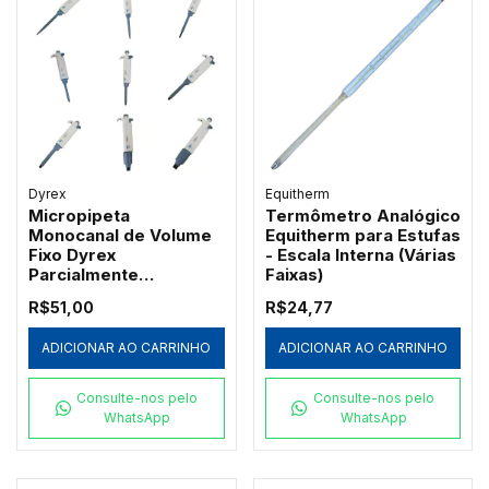
Dyrex
Equitherm
Micropipeta
Termômetro Analógico
Monocanal de Volume
Equitherm para Estufas
Fixo Dyrex
- Escala Interna (Várias
Parcialmente
Faixas)
Autoclavável
R$51,00
R$24,77
ADICIONAR AO CARRINHO
ADICIONAR AO CARRINHO
Consulte-nos pelo
Consulte-nos pelo
WhatsApp
WhatsApp