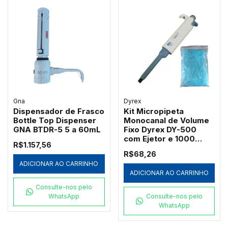
Gna
Dyrex
Dispensador de Frasco
Kit Micropipeta
Bottle Top Dispenser
Monocanal de Volume
GNA BTDR-5 5 a 60mL
Fixo Dyrex DY-500
com Ejetor e 1000
R$1.157,56
Ponteiras Azuis
R$68,26
Redplast 500µL
ADICIONAR AO CARRINHO
ADICIONAR AO CARRINHO
Consulte-nos pelo
WhatsApp
Consulte-nos pelo
WhatsApp