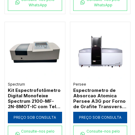
WhatsApp
WhatsApp
Spectrum
Persee
Kit Espectrofotômetro
Espectrometro de
Digital Monofeixe
Absorcao Atomica
Spectrum 2100-MF-
Persee A3G por Forno
2N-8MOT-IC com Tela
de Grafite Transversal
de 7" Banda 2nm 21
com Correcao D2 e SR
CFR e Carrossel 8
PREÇO SOB CONSULTA
PREÇO SOB CONSULTA
Posições
Consulte-nos pelo
Consulte-nos pelo