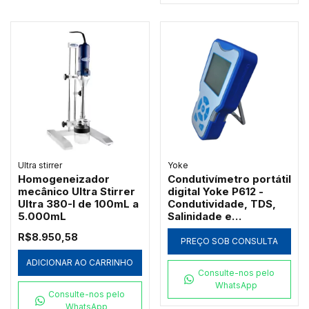
Ultra stirrer
Yoke
Homogeneizador
Condutivímetro portátil
mecânico Ultra Stirrer
digital Yoke P612 -
Ultra 380-I de 100mL a
Condutividade, TDS,
5.000mL
Salinidade e
Resistividade
R$8.950,58
PREÇO SOB CONSULTA
ADICIONAR AO CARRINHO
Consulte-nos pelo
WhatsApp
Consulte-nos pelo
WhatsApp