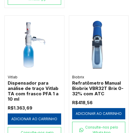
Vitlab
Biobrix
Dispensador para
Refratômetro Manual
análise de traço Vitlab
Biobrix VBR32T Brix 0-
TA com frasco PFA 1 a
32% com ATC
10 ml
R$418,56
R$1.363,69
ADICIONAR AO CARRINHO
ADICIONAR AO CARRINHO
Consulte-nos pelo
Consulte-nos pelo
WhatsApp