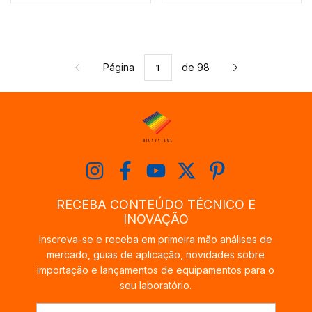
Página
de 98
RECEBA CONTEÚDO TÉCNICO E
INOVAÇÃO
Inscreva-se e receba em primeira mão análises de
mercado, guias de aplicação, novidades sobre
importação e lançamentos de equipamentos para o
seu laboratório.