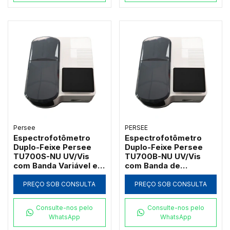
Persee
PERSEE
Espectrofotômetro
Espectrofotômetro
Duplo-Feixe Persee
Duplo-Feixe Persee
TU700S-NU UV/Vis
TU700B-NU UV/Vis
com Banda Variável e
com Banda de
Software UVWin (190 a
Passagem 2nm e
1100nm)
Software UVWin (190 a
PREÇO SOB CONSULTA
PREÇO SOB CONSULTA
1100nm)
Consulte-nos pelo
Consulte-nos pelo
WhatsApp
WhatsApp