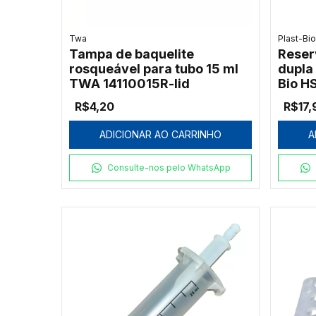
Twa
Plast-Bi
Tampa de baquelite
Reser
rosqueável para tubo 15 ml
dupla 
TWA 14110015R-lid
Bio H
R$4,20
R$17,
ADICIONAR AO CARRINHO
A
Consulte-nos pelo WhatsApp