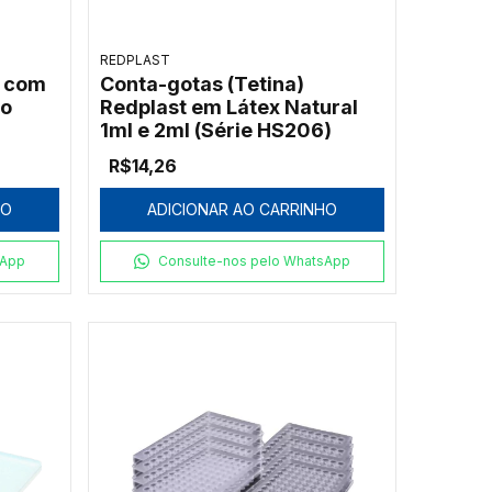
REDPLAST
o com
Conta-gotas (Tetina)
no
Redplast em Látex Natural
1ml e 2ml (Série HS206)
R$14,26
HO
ADICIONAR AO CARRINHO
sApp
Consulte-nos pelo WhatsApp