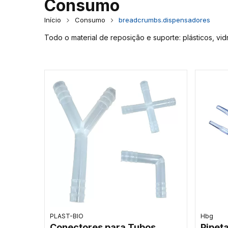
Consumo
Início
Consumo
breadcrumbs.dispensadores
Todo o material de reposição e suporte: plásticos, vid
PLAST-BIO
Hbg
Conectores para Tubos
Pipet