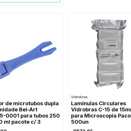
Vidrobras
or de microtubos dupla
Lamínulas Circulares
midade Bel-Art
Vidrobras C-15 de 15
5-0001 para tubos 250
para Microscopia Paco
.0 ml pacote c/ 3
500un