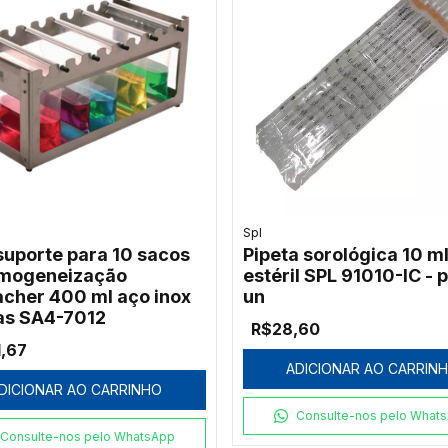
Spl
suporte para 10 sacos
Pipeta sorológica 10 m
mogeneização
estéril SPL 91010-IC - p
cher 400 ml aço inox
un
as SA4-7012
R$28,60
,67
ADICIONAR AO CARRIN
DICIONAR AO CARRINHO
Consulte-nos pelo What
Consulte-nos pelo WhatsApp