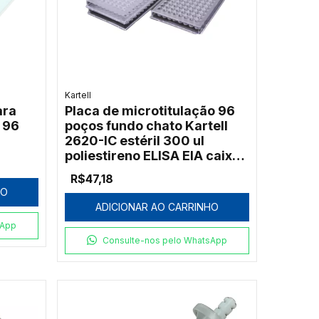
Kartell
ara
Placa de microtitulação 96
 96
poços fundo chato Kartell
2620-IC estéril 300 ul
poliestireno ELISA EIA caixa
c/ 8
R$47,18
HO
ADICIONAR AO CARRINHO
sApp
Consulte-nos pelo WhatsApp