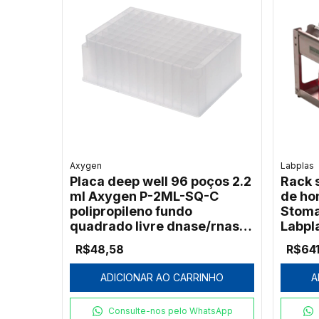
Axygen
Labplas
Placa deep well 96 poços 2.2
Rack 
ml Axygen P-2ML-SQ-C
de ho
polipropileno fundo
Stoma
quadrado livre dnase/rnase
Labpl
pacote c/ 5
R$48,58
R$641
ADICIONAR AO CARRINHO
A
Consulte-nos pelo WhatsApp