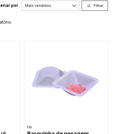
enar por
Filtrar
atório.
Hs
 ul
Barquinha de pesagem