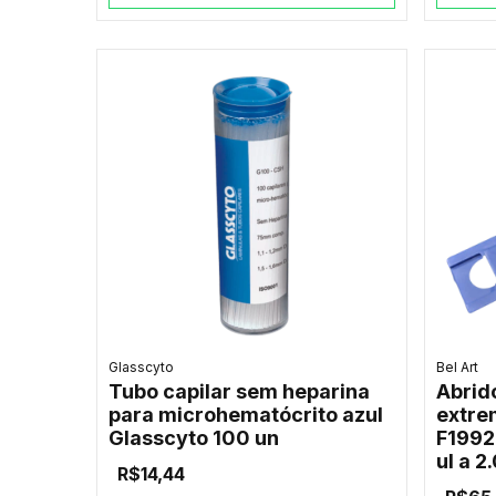
Glasscyto
Bel Art
Tubo capilar sem heparina
Abrid
para microhematócrito azul
extre
Glasscyto 100 un
F1992
ul a 2
R$14,44