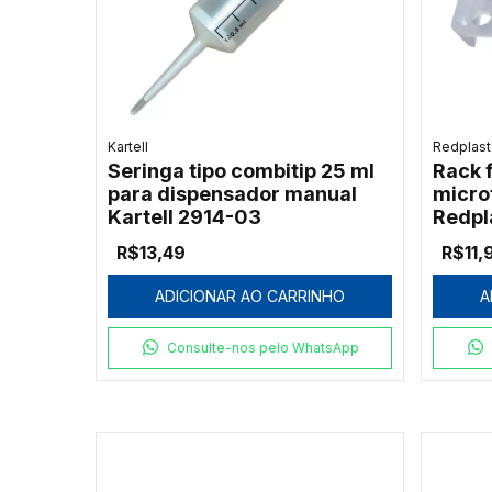
Kartell
Redplast
Seringa tipo combitip 25 ml
Rack 
para dispensador manual
micro
Kartell 2914-03
Redpl
R$13,49
R$11,
ADICIONAR AO CARRINHO
A
Consulte-nos pelo WhatsApp