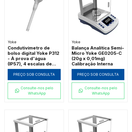
Yoke
Yoke
Condutivímetro de
Balança Analítica Semi-
bolso digital Yoke P312
Micro Yoke GE0205-C
- À prova d'água
(20g x 0,01mg)
(IP57), 4 escalas de
Calibração Interna
leitura até 10,00
mS/cm com célula de
PREÇO SOB CONSULTA
PREÇO SOB CONSULTA
reposição
Consulte-nos pelo
Consulte-nos pelo
WhatsApp
WhatsApp