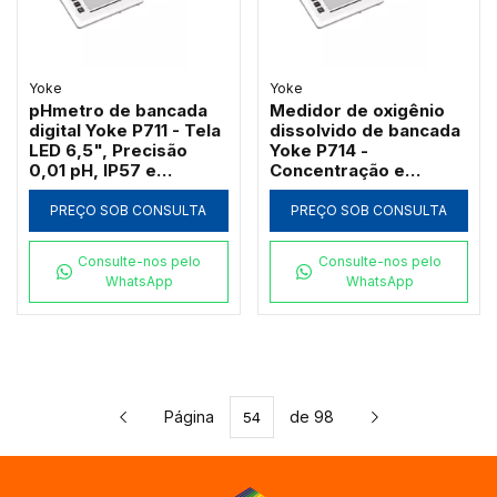
Yoke
Yoke
pHmetro de bancada
Medidor de oxigênio
digital Yoke P711 - Tela
dissolvido de bancada
LED 6,5", Precisão
Yoke P714 -
0,01 pH, IP57 e
Concentração e
Conectividade
saturação com tela
USB/Bluetooth
LED de 6,5", bluetooth
PREÇO SOB CONSULTA
PREÇO SOB CONSULTA
e saída USB
Consulte-nos pelo
Consulte-nos pelo
WhatsApp
WhatsApp
Página
de 98