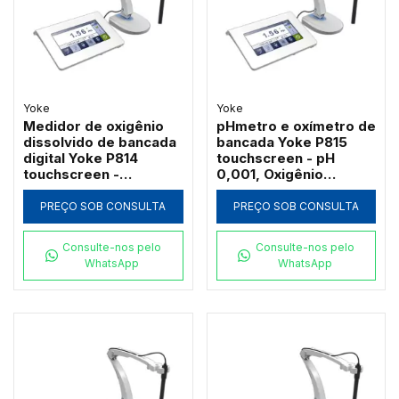
Yoke
Yoke
Medidor de oxigênio
pHmetro e oxímetro de
dissolvido de bancada
bancada Yoke P815
digital Yoke P814
touchscreen - pH
touchscreen -
0,001, Oxigênio
Concentração e
Dissolvido e
Saturação
temperatura
PREÇO SOB CONSULTA
PREÇO SOB CONSULTA
Consulte-nos pelo
Consulte-nos pelo
WhatsApp
WhatsApp