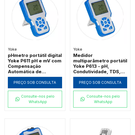
Yoke
Yoke
pHmetro portátil digital
Medidor
Yoke P611 pH e mV com
multiparâmetro portátil
Compensação
Yoke P613 - pH,
Automática de
Condutividade, TDS,
Temperatura
Salinidade e
Resistividade com
PREÇO SOB CONSULTA
PREÇO SOB CONSULTA
proteção IP57
Consulte-nos pelo
Consulte-nos pelo
WhatsApp
WhatsApp