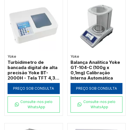
Yoke
Yoke
Turbidímetro de
Balança Analítica Yoke
bancada digital de alta
GT-104-C (100g x
precisão Yoke BT-
0,1mg) Calibração
2000H - Tela TFT 4,3",
Interna Automática
4 faixas até 4000 NTU
e saída USB
PREÇO SOB CONSULTA
PREÇO SOB CONSULTA
Consulte-nos pelo
Consulte-nos pelo
WhatsApp
WhatsApp