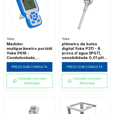
Yoke
Yoke
Medidor
pHmetro de bolso
multiparâmetro portátil
digital Yoke P311 - À
Yoke P616 -
prova d'água (IP57),
Condutividade,
sensibilidade 0,01 pH
Oxigênio dissolvido,
com eletrodo de
TDS, Salinidade e
reposição
PREÇO SOB CONSULTA
PREÇO SOB CONSULTA
Resistividade com IP57
Consulte-nos pelo
Consulte-nos pelo
WhatsApp
WhatsApp