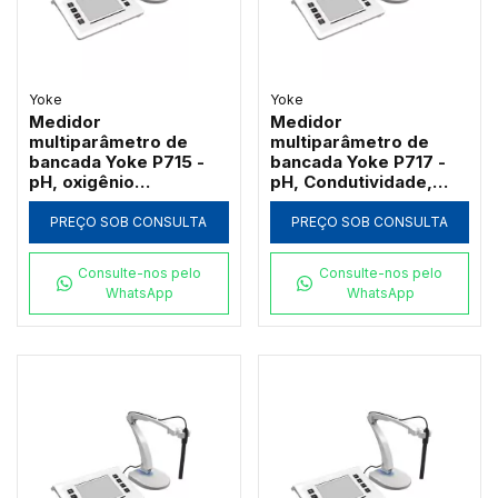
Yoke
Yoke
Medidor
Medidor
multiparâmetro de
multiparâmetro de
bancada Yoke P715 -
bancada Yoke P717 -
pH, oxigênio
pH, Condutividade,
dissolvido, mV e
Oxigênio Dissolvido,
temperatura com tela
TDS, Salinidade e
PREÇO SOB CONSULTA
PREÇO SOB CONSULTA
de 6,5" e bluetooth
Resistividade com Tela
LED 6,5"
Consulte-nos pelo
Consulte-nos pelo
WhatsApp
WhatsApp