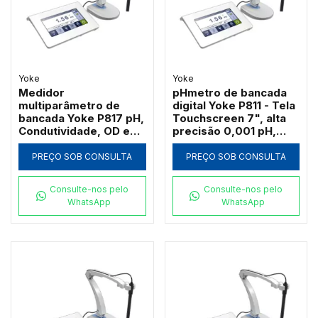
Yoke
Yoke
Medidor
pHmetro de bancada
multiparâmetro de
digital Yoke P811 - Tela
bancada Yoke P817 pH,
Touchscreen 7", alta
Condutividade, OD e
precisão 0,001 pH,
Salinidade
IP54 e saída
USB/Bluetooth
PREÇO SOB CONSULTA
PREÇO SOB CONSULTA
Consulte-nos pelo
Consulte-nos pelo
WhatsApp
WhatsApp