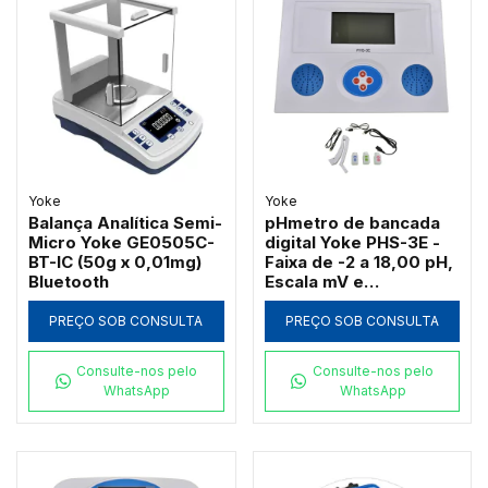
Yoke
Yoke
Balança Analítica Semi-
pHmetro de bancada
Micro Yoke GE0505C-
digital Yoke PHS-3E -
BT-IC (50g x 0,01mg)
Faixa de -2 a 18,00 pH,
Bluetooth
Escala mV e
Compensação
Automática de
PREÇO SOB CONSULTA
PREÇO SOB CONSULTA
Temperatura
Consulte-nos pelo
Consulte-nos pelo
WhatsApp
WhatsApp