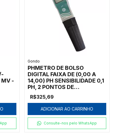
Gondo
PHMETRO DE BOLSO
/-
DIGITAL FAIXA DE (0,00 A
 MV -
14,00) PH SENSIBILIDADE 0,1
PH, 2 PONTOS DE
CALIBRAÇÃO, À PROVA
R$325,69
D'ÁGUA, ELETRODO TIPO
REPOSIÇÃO - MODELO: 6011
HO
ADICIONAR AO CARRINHO
sApp
Consulte-nos pelo WhatsApp