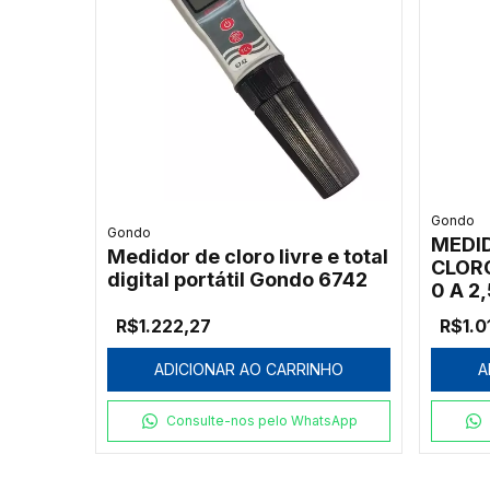
Gondo
Gondo
MEDID
Medidor de cloro livre e total
CLORO
digital portátil Gondo 6742
0 A 2
R$1.222,27
R$1.0
ADICIONAR AO CARRINHO
A
Consulte-nos pelo WhatsApp