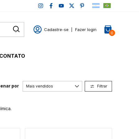
Cadastre-se
|
Fazer login
0
CONTATO
enar por
Filtrar
ímica.