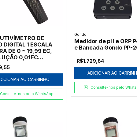
Gondo
UTIVÍMETRO DE
Medidor de pH e ORP Po
 DIGITAL 1 ESCALA
e Bancada Gondo PP-
RA DE 0 ~ 19,99 EC,
LUÇÃO 0,01EC
R$1.729,84
ENSAÇÃO
9,55
MÁTICA
ADICIONAR AO CARRIN
ERATURA 1 PONTO DE
DICIONAR AO CARRINHO
 CALIBRAÇÃO A PROVA
Consulte-nos pelo What
UA, CÉLULA DE
Consulte-nos pelo WhatsApp
UTIVIDADE TIPO
IÇÃO - MODELO: 6061