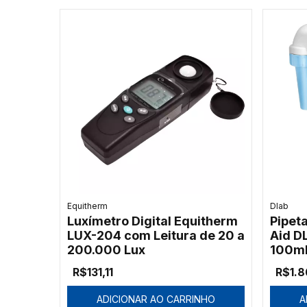
Equitherm
Dlab
Luxímetro Digital Equitherm
Pipet
LUX-204 com Leitura de 20 a
Aid DL
200.000 Lux
100m
R$131,11
R$1.8
ADICIONAR AO CARRINHO
A