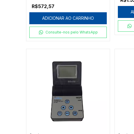
R$1.5
0°C, 100°C, 500°C E 1000°C
R$572,57
- MODELO 601K
A
ADICIONAR AO CARRINHO
Consulte-nos pelo WhatsApp