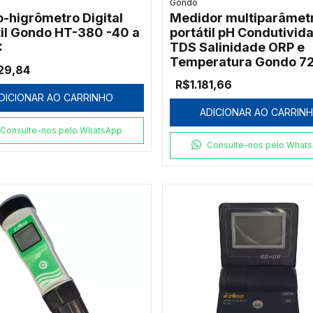
Gondo
-higrômetro Digital
Medidor multiparâmet
til Gondo HT-380 -40 a
portátil pH Condutivid
C
TDS Salinidade ORP e
Temperatura Gondo 7
29,84
R$1.181,66
DICIONAR AO CARRINHO
ADICIONAR AO CARRIN
Consulte-nos pelo WhatsApp
Consulte-nos pelo What