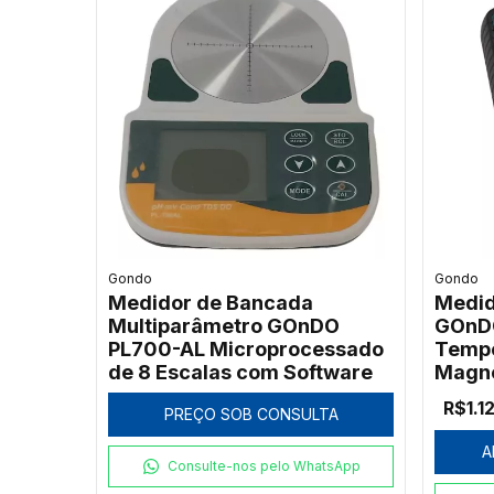
Gondo
Gondo
Medidor de Bancada
Medid
Multiparâmetro GOnDO
GOnDO
PL700-AL Microprocessado
Tempe
de 8 Escalas com Software
Magné
R$1.1
PREÇO SOB CONSULTA
A
Consulte-nos pelo WhatsApp