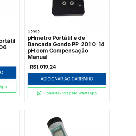
Gondo
pHmetro Portátil e de
rtátil
Bancada Gondo PP-201 0-14
206
pH com Compensação
Manual
R$1.019,24
HO
ADICIONAR AO CARRINHO
sApp
Consulte-nos pelo WhatsApp