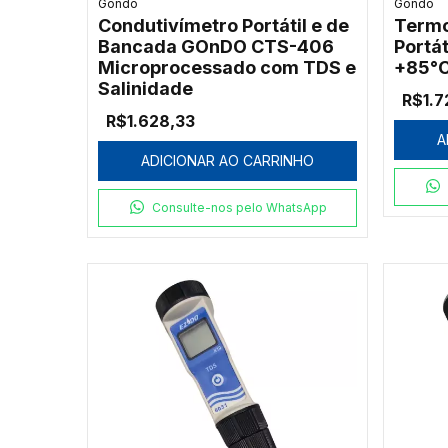
Gondo
Gondo
Condutivímetro Portátil e de
Termo
Bancada GOnDO CTS-406
Portá
Microprocessado com TDS e
+85°
Salinidade
R$1.7
R$1.628,33
A
ADICIONAR AO CARRINHO
Consulte-nos pelo WhatsApp