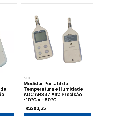
Adc
Medidor Portátil de
ade
Temperatura e Humidade
ão
ADC AR837 Alta Precisão
-10°C a +50°C
R$283,65