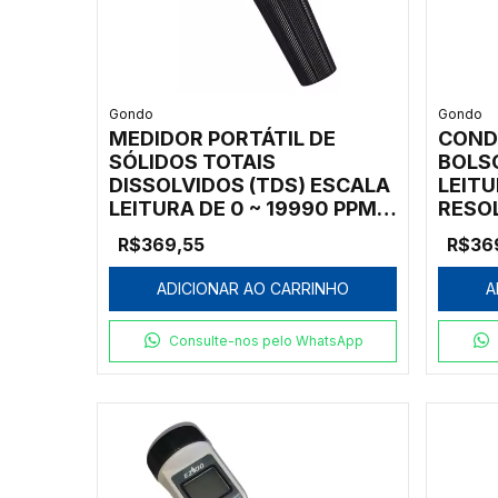
Gondo
Gondo
MEDIDOR PORTÁTIL DE
COND
SÓLIDOS TOTAIS
BOLSO
DISSOLVIDOS (TDS) ESCALA
LEITU
LEITURA DE 0 ~ 19990 PPM,
RESO
RESOLUÇÃO 10 PPM
COMP
R$369,55
R$36
COMPENSAÇÃO
AUTO
AUTOMÁTICA
TEMP
ADICIONAR AO CARRINHO
A
TEMPERATURA 1 PONTO DE
AUTO
AUTO CALIBRAÇÃO A PROVA
DE ÁG
Consulte-nos pelo WhatsApp
DE ÁGUA, ELETRODO TIPO
COND
REPOSIÇÃO - MODELO: 6031
REPOS