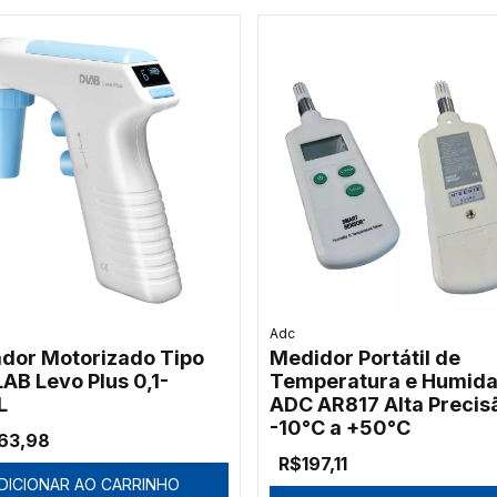
Adc
ador Motorizado Tipo
Medidor Portátil de
AB Levo Plus 0,1-
Temperatura e Humid
L
ADC AR817 Alta Precis
-10°C a +50°C
63,98
R$197,11
DICIONAR AO CARRINHO