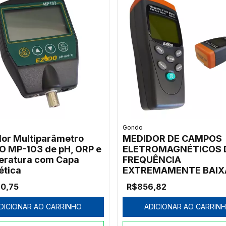
Gondo
or Multiparâmetro
MEDIDOR DE CAMPOS
 MP-103 de pH, ORP e
ELETROMAGNÉTICOS 
ratura com Capa
FREQUÊNCIA
tica
EXTREMAMENTE BAIX
(ELF) DE 30 A 300 Hz -
20,75
R$856,82
MODELO EM-191
DICIONAR AO CARRINHO
ADICIONAR AO CARRIN