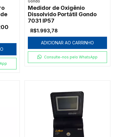
Gondo
ro
Medidor de Oxigênio
ade
Dissolvido Portátil Gondo
7031 IP57
200
R$1.993,78
ADICIONAR AO CARRINHO
HO
Consulte-nos pelo WhatsApp
sApp