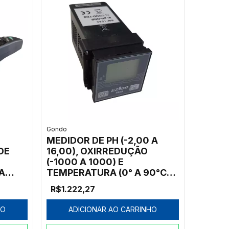
Gondo
MEDIDOR DE PH (-2,00 A
DE
16,00), OXIRREDUÇÃO
(-1000 A 1000) E
A
TEMPERATURA (0° A 90°C)
MICROPROCESSADO -
R$1.222,27
MODELO 4805PH
HO
ADICIONAR AO CARRINHO