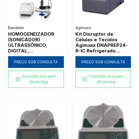
Bandelin
Agimaxx
HOMOGENEIZADOR
Kit Disruptor de
(SONICADOR)
Células e Tecidos
ULTRASSÔNICO,
Agimaxx DNAPREP24-
DIGITAL,
R-IC Refrigerado
PROGRAMÁVEL
Movimento 3D
ATRAVÉS DA TELA
PREÇO SOB CONSULTA
PREÇO SOB CONSULTA
SENSÍVEL AO TOQUE
"TOUCHSCREEN",
Consulte-nos pelo
Consulte-nos pelo
COMPLETO, VOLUMES
WhatsApp
WhatsApp
DE 0,1 A 25ML,
ACOMPANHA
SUPORTE PARA
MONTAGEM EM CIMA
DA BANCADA E
SENSOR DE
TEMPERATURA -
MODELO HD5020-
TEMP/SPB-IC