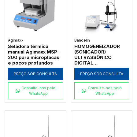
Agimaxx
Bandelin
Seladora térmica
HOMOGENEIZADOR
manual Agimaxx MSP-
(SONICADOR)
200 para microplacas
ULTRASSÔNICO
e poços profundos
DIGITAL
PROGRAMÁVEL
ATRAVÉS DA TELA
PREÇO SOB CONSULTA
PREÇO SOB CONSULTA
SENSÍVEL AO TOQUE
"TOUCHSCREEN",
Consulte-nos pelo
Consulte-nos pelo
COMPLETO, VOLUME
WhatsApp
WhatsApp
DE 10 A 3000ML, COM
SUPORTE DE BANCADA
E SENSOR DE
TEMPERATURA -
MODELO HD5400-
TEMP/SPB-IC