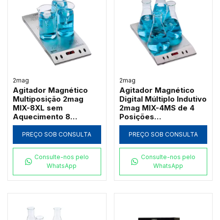
2mag
2mag
Agitador Magnético
Agitador Magnético
Multiposição 2mag
Digital Múltiplo Indutivo
MIX-8XL sem
2mag MIX-4MS de 4
Aquecimento 8
Posições
Lugares 600ml
Independentes em Aço
Inox 100 a 2000 RPM
PREÇO SOB CONSULTA
PREÇO SOB CONSULTA
Consulte-nos pelo
Consulte-nos pelo
WhatsApp
WhatsApp