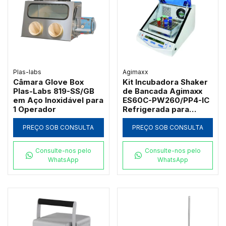
Plas-labs
Agimaxx
Câmara Glove Box
Kit Incubadora Shaker
Plas-Labs 819-SS/GB
de Bancada Agimaxx
em Aço Inoxidável para
ES60C-PW260/PP4-IC
1 Operador
Refrigerada para
Múltiplos Formatos de
Frascos e Tubos
PREÇO SOB CONSULTA
PREÇO SOB CONSULTA
Consulte-nos pelo
Consulte-nos pelo
WhatsApp
WhatsApp