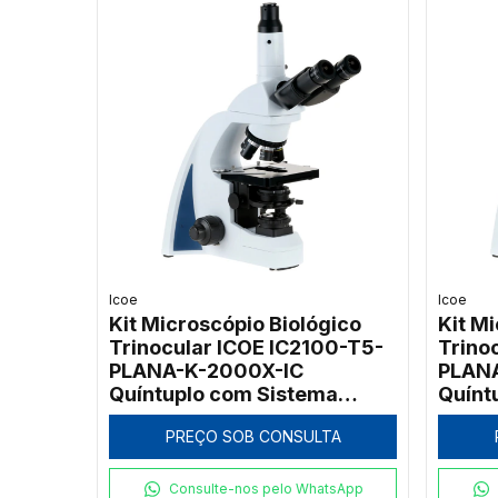
Icoe
Icoe
Kit Microscópio Biológico
Kit M
Trinocular ICOE IC2100-T5-
Trino
PLANA-K-2000X-IC
PLANA
Quíntuplo com Sistema
Quínt
Kohler 2000x
Kohle
PREÇO SOB CONSULTA
Consulte-nos pelo WhatsApp