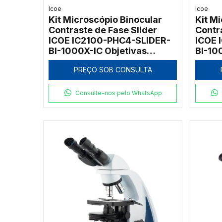
Icoe
Icoe
Kit Microscópio Binocular
Kit M
Contraste de Fase Slider
Contr
ICOE IC2100-PHC4-SLIDER-
ICOE 
BI-1000X-IC Objetivas
BI-10
PH20x e PH100x 1000x
e PH4
PREÇO SOB CONSULTA
Consulte-nos pelo WhatsApp