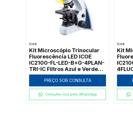
Icoe
Icoe
Kit Microscópio Trinocular
Kit M
Fluorescência LED ICOE
Fluor
IC2100-FL-LED-B+G-4PLAN-
IC210
TRI-IC Filtros Azul e Verde
4FLUO
1000x
Excit
PREÇO SOB CONSULTA
Consulte-nos pelo WhatsApp