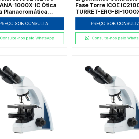
ANA-1000X-IC Ótica
Fase Torre ICOE IC210
ita Planacromática
TURRET-ERG-BI-1000X
x
Zernike Kohler 1000x
PREÇO SOB CONSULTA
PREÇO SOB CONSULT
Consulte-nos pelo WhatsApp
Consulte-nos pelo What