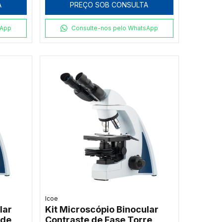
A
PREÇO SOB CONSULTA
sApp
Consulte-nos pelo WhatsApp
Icoe
lar
Kit Microscópio Binocular
 de
Contraste de Fase Torre