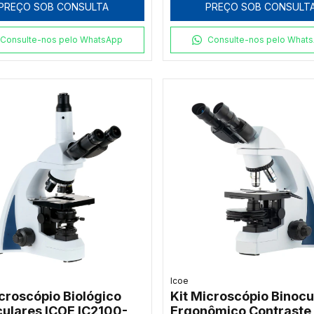
PREÇO SOB CONSULTA
PREÇO SOB CONSULT
Consulte-nos pelo WhatsApp
Consulte-nos pelo What
Icoe
icroscópio Biológico
Kit Microscópio Binocu
culares ICOE IC2100-
Ergonômico Contraste