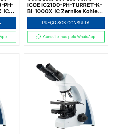
0-PH-
ICOE IC2100-PH-TURRET-K-
-IC
BI-1000X-IC Zernike Kohler
1000x
A
PREÇO SOB CONSULTA
sApp
Consulte-nos pelo WhatsApp