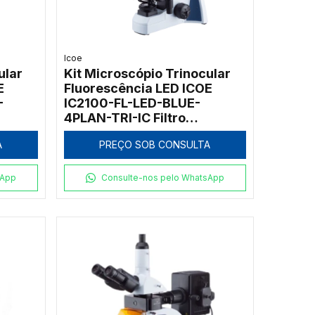
Icoe
ular
Kit Microscópio Trinocular
E
Fluorescência LED ICOE
-
IC2100-FL-LED-BLUE-
4PLAN-TRI-IC Filtro
x
Excitação Azul 1000x
A
PREÇO SOB CONSULTA
sApp
Consulte-nos pelo WhatsApp