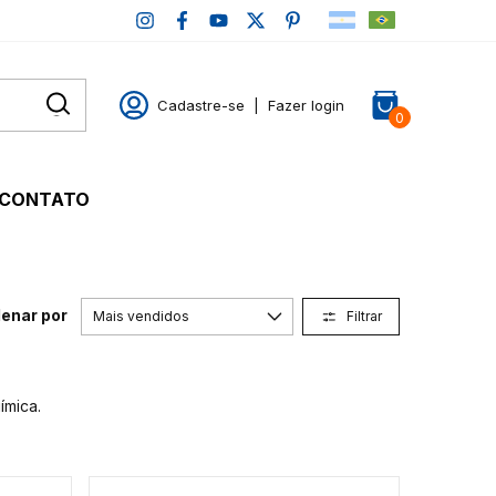
Cadastre-se
|
Fazer login
0
CONTATO
enar por
Filtrar
ímica.