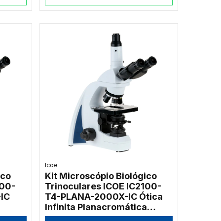
Icoe
ico
Kit Microscópio Biológico
100-
Trinoculares ICOE IC2100-
IC
T4-PLANA-2000X-IC Ótica
Infinita Planacromática
2000x