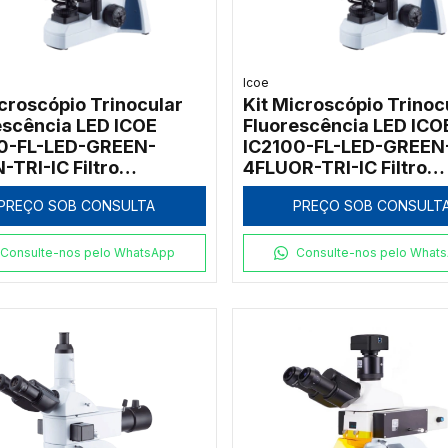
Icoe
icroscópio Trinocular
Kit Microscópio Trinoc
escência LED ICOE
Fluorescência LED ICO
0-FL-LED-GREEN-
IC2100-FL-LED-GREEN
-TRI-IC Filtro
4FLUOR-TRI-IC Filtro
ação Verde 1000x
Excitação Verde 1000
PREÇO SOB CONSULTA
PREÇO SOB CONSULT
Consulte-nos pelo WhatsApp
Consulte-nos pelo What