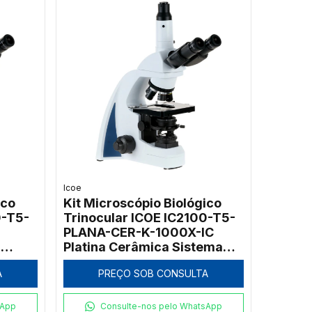
Icoe
ico
Kit Microscópio Biológico
0-T5-
Trinocular ICOE IC2100-T5-
PLANA-CER-K-1000X-IC
a
Platina Cerâmica Sistema
Kohler 1000x
A
PREÇO SOB CONSULTA
sApp
Consulte-nos pelo WhatsApp