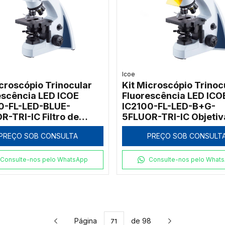
Icoe
icroscópio Trinocular
Kit Microscópio Trinoc
escência LED ICOE
Fluorescência LED ICO
0-FL-LED-BLUE-
IC2100-FL-LED-B+G-
R-TRI-IC Filtro de
5FLUOR-TRI-IC Objetiv
ação Azul 1000x
Fluorescentes Fluor 1
PREÇO SOB CONSULTA
PREÇO SOB CONSULT
Consulte-nos pelo WhatsApp
Consulte-nos pelo What
Página
de 98