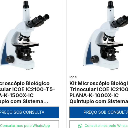
Icoe
icroscópio Biológico
Kit Microscópio Biológ
cular ICOE IC2100-T5-
Trinocular ICOE IC210
-K-1500X-IC
PLANA-K-1000X-IC
uplo com Sistema
Quíntuplo com Sistem
r 1500x
Kohler 1000x
PREÇO SOB CONSULTA
PREÇO SOB CONSULT
Consulte-nos pelo WhatsApp
Consulte-nos pelo What