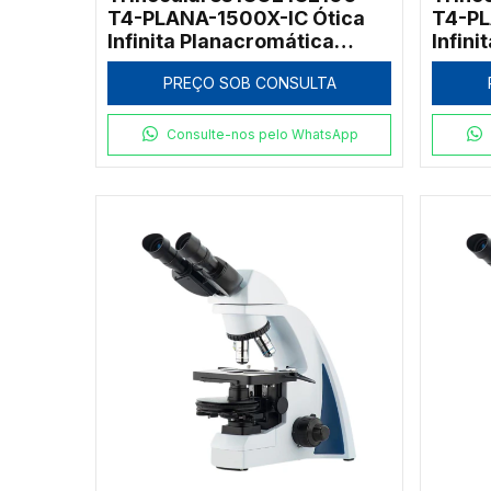
T4-PLANA-1500X-IC Ótica
T4-PL
Infinita Planacromática
Infin
1500x
1000
PREÇO SOB CONSULTA
Consulte-nos pelo WhatsApp