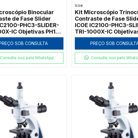
Icoe
icroscópio Binocular
Kit Microscópio Trinoc
aste de Fase Slider
Contraste de Fase Slid
IC2100-PHC3-SLIDER-
ICOE IC2100-PHC3-SLI
00X-IC Objetivas PH10x
TRI-1000X-IC Objetiva
0x 1000x
PH10x e PH40x 1000x
PREÇO SOB CONSULTA
PREÇO SOB CONSULT
Consulte-nos pelo WhatsApp
Consulte-nos pelo What