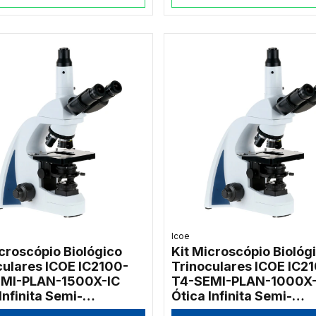
Icoe
icroscópio Biológico
Kit Microscópio Biológ
culares ICOE IC2100-
Trinoculares ICOE IC2
MI-PLAN-1500X-IC
T4-SEMI-PLAN-1000X-
Infinita Semi-
Ótica Infinita Semi-
cromática 1500x
Planacromática 1000x