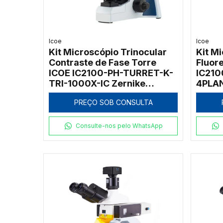
Icoe
Icoe
Kit Microscópio Trinocular
Kit M
Contraste de Fase Torre
Fluor
ICOE IC2100-PH-TURRET-K-
IC210
TRI-1000X-IC Zernike
4PLAN
Sistema Kohler 1000x
Excit
PREÇO SOB CONSULTA
Consulte-nos pelo WhatsApp