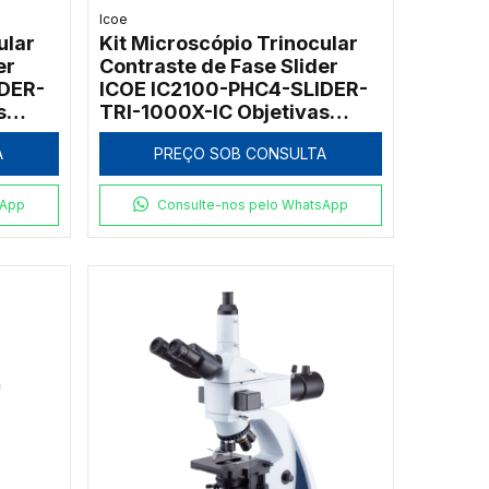
Icoe
ular
Kit Microscópio Trinocular
er
Contraste de Fase Slider
DER-
ICOE IC2100-PHC4-SLIDER-
s
TRI-1000X-IC Objetivas
PH20x e PH100x 1000x
A
PREÇO SOB CONSULTA
sApp
Consulte-nos pelo WhatsApp