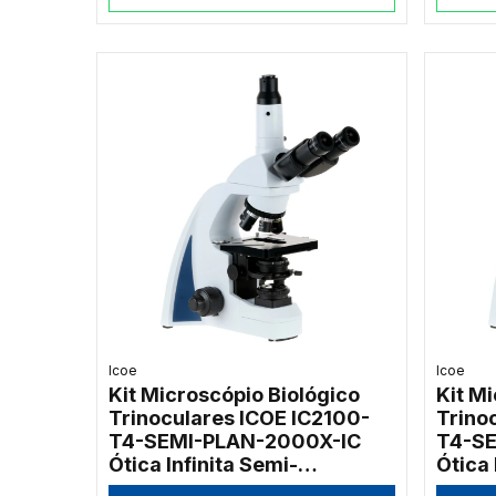
Icoe
Icoe
Kit Microscópio Biológico
Kit M
Trinoculares ICOE IC2100-
Trino
T4-SEMI-PLAN-2000X-IC
T4-SE
Ótica Infinita Semi-
Ótica 
Planacromática 2000x
Plana