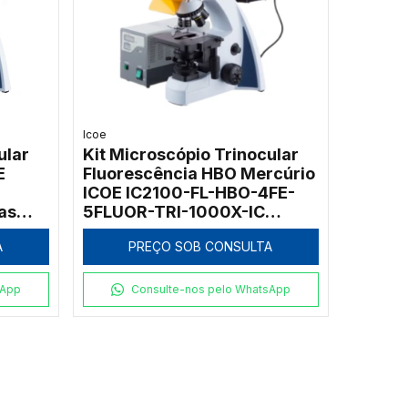
Icoe
ular
Kit Microscópio Trinocular
E
Fluorescência HBO Mercúrio
ICOE IC2100-FL-HBO-4FE-
as
5FLUOR-TRI-1000X-IC
000x
Objetivas Fluorescentes
A
PREÇO SOB CONSULTA
1000x
sApp
Consulte-nos pelo WhatsApp