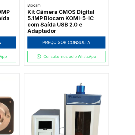
Biocam
 9MP
Kit Câmera CMOS Digital
aída
5.1MP Biocam KOMI-5-IC
com Saída USB 2.0 e
Adaptador
A
PREÇO SOB CONSULTA
sApp
Consulte-nos pelo WhatsApp