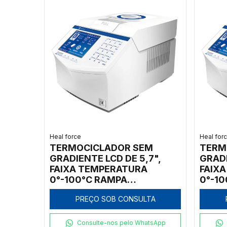
Heal force
Heal for
TERMOCICLADOR SEM
TERM
GRADIENTE LCD DE 5,7",
GRADI
FAIXA TEMPERATURA
FAIX
0°-100°C RAMPA
0°-1
AQUECIMENTO: 4°C/S E
AQUEC
PREÇO SOB CONSULTA
RESFRIAMENTO: 3,5°C/S
RESFR
COM 1 BLOCO PARA 384
COM 1
POÇOS
Consulte-nos pelo WhatsApp