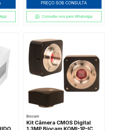
A
PREÇO SOB CONSULTA
/S
RESFRIAMENTO: 3,5°C/S
4
COM 1 BLOCO 96 X 0,2ML +
77 X 0,5ML
sApp
Consulte-nos pelo WhatsApp
Biocam
Kit Câmera CMOS Digital
RIDO
1.3MP Biocam KOMI-1P-IC