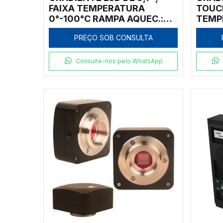
FAIXA TEMPERATURA
TOUC
0°-100°C RAMPA AQUEC.:
TEMP
4°C/S E RESF.: 3,5°C/S COM
RAMPA
PREÇO SOB CONSULTA
2 BLOCOS 96X0,2ML +
RESF.
77X0,5ML E 384 POÇOS
96X0,
POÇO
Consulte-nos pelo WhatsApp