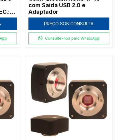
com Saída USB 2.0 e
C.:
Adaptador
S COM
A
PREÇO SOB CONSULTA
S
sApp
Consulte-nos pelo WhatsApp