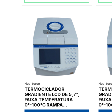
Heal force
Heal for
TERMOCICLADOR
TERM
GRADIENTE LCD DE 5,7",
GRADI
FAIXA TEMPERATURA
FAIX
0°-100°C RAMPA
0°-1
AQUECIMENTO: 4°C/S E
AQUEC