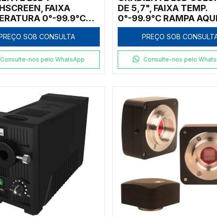
HSCREEN, FAIXA
DE 5,7", FAIXA TEMP.
ERATURA 0°-99.9°C
0°-99.9°C RAMPA AQUE
 AQUEC.: 5°C/S E
4,5°C/S E RESF.: 4°C/
PREÇO SOB CONSULTA
PREÇO SOB CONSULT
: 5°C/S COM 2 BLOCOS
2 BLOCOS 96X0,2ML +
2ML/77X0,5ML E 384
77X0,5ML E 384 POÇO
S
Consulte-nos pelo WhatsApp
Consulte-nos pelo What