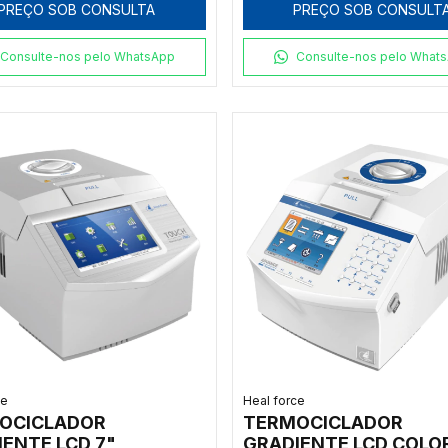
PREÇO SOB CONSULTA
PREÇO SOB CONSULT
IAMENTO: 3,5°C/S
RESFRIAMENTO: 3,5°C
 BLOCO 54 X 0,5ML
COM 1 BLOCO PARA 38
POÇOS
Consulte-nos pelo WhatsApp
Consulte-nos pelo What
ce
Heal force
OCICLADOR
TERMOCICLADOR
ENTE LCD 7"
GRADIENTE LCD COLO