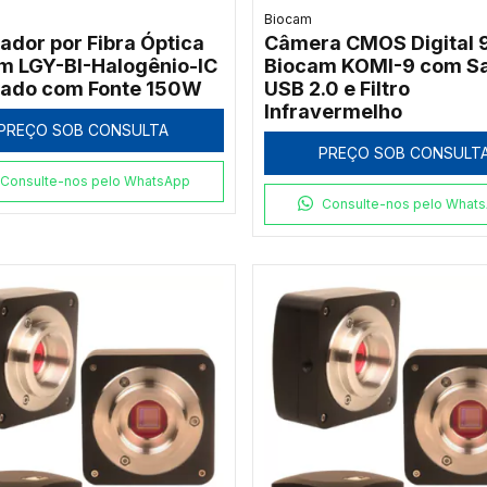
Biocam
nador por Fibra Óptica
Câmera CMOS Digital
m LGY-BI-Halogênio-IC
Biocam KOMI-9 com S
cado com Fonte 150W
USB 2.0 e Filtro
Infravermelho
PREÇO SOB CONSULTA
PREÇO SOB CONSULT
Consulte-nos pelo WhatsApp
Consulte-nos pelo What