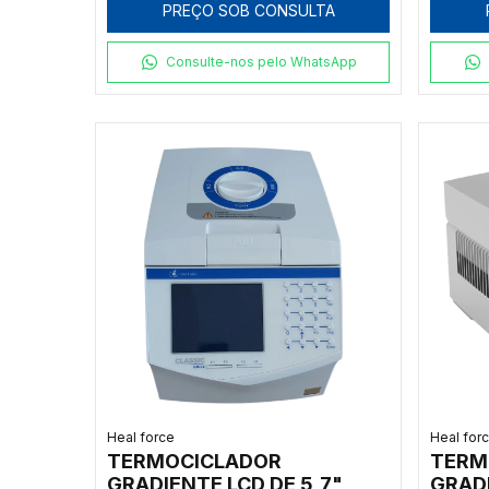
PREÇO SOB CONSULTA
RESFRIAMENTO: 3,5°C/S
RESFR
COM 1 BLOCO 96 X 0,2ML
COM 1
Consulte-nos pelo WhatsApp
Heal force
Heal for
TERMOCICLADOR
TERM
GRADIENTE LCD DE 5,7",
GRADI