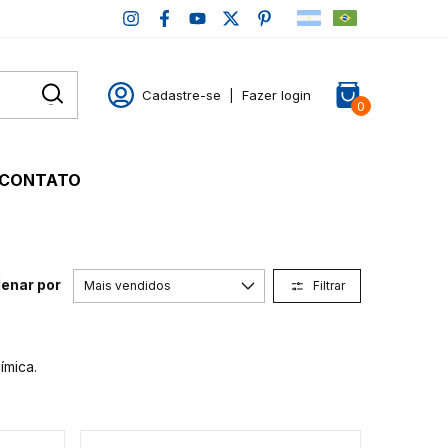
Cadastre-se
|
Fazer login
0
CONTATO
enar por
Filtrar
ímica.