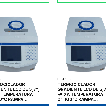
ce
Heal force
OCICLADOR
TERMOCICLADOR
ENTE LCD DE 5,7",
GRADIENTE LCD DE 5,7
A TEMPERATURA
FAIXA TEMPERATURA
00°C RAMPA
0°-100°C RAMPA
IMENTO: 4°C/S E
AQUECIMENTO: 4°C/S 