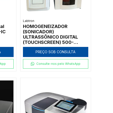
Labtron
al
HOMOGENEIZADOR
-IC
(SONICADOR)
ULTRASSÔNICO DIGITAL
(TOUCHSCREEN) 500-
5000ML, 2400W, 19.5-
A
PREÇO SOB CONSULTA
20.5KHZ, 0-100°C, TIMER
sApp
Consulte-nos pelo WhatsApp