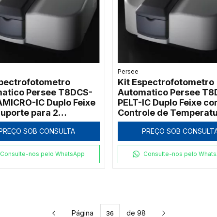
Persee
spectrofotometro
Kit Espectrofotometro
atico Persee T8DCS-
Automatico Persee T8
MICRO-IC Duplo Feixe
PELT-IC Duplo Feixe c
uporte para 2
Controle de Temperat
micro Cubetas
Peltier
PREÇO SOB CONSULTA
PREÇO SOB CONSULT
Consulte-nos pelo WhatsApp
Consulte-nos pelo What
Página
de 98