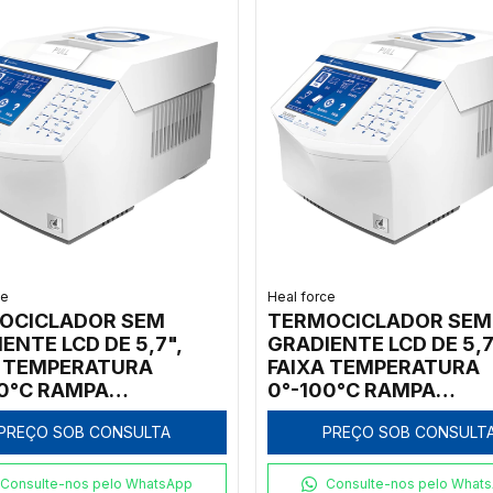
ce
Heal force
OCICLADOR SEM
TERMOCICLADOR SEM
ENTE LCD DE 5,7",
GRADIENTE LCD DE 5,7
A TEMPERATURA
FAIXA TEMPERATURA
00°C RAMPA
0°-100°C RAMPA
IMENTO: 4°C/S E
AQUECIMENTO: 4°C/S 
PREÇO SOB CONSULTA
PREÇO SOB CONSULT
IAMENTO: 3,5°C/S
RESFRIAMENTO: 3,5°C
 BLOCO 54 X 0,5ML
COM 1 BLOCO 96 X 0,
Consulte-nos pelo WhatsApp
Consulte-nos pelo What