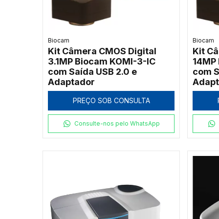
Biocam
Biocam
Kit Câmera CMOS Digital
Kit C
3.1MP Biocam KOMI-3-IC
14MP 
com Saída USB 2.0 e
com S
Adaptador
Adapt
PREÇO SOB CONSULTA
Consulte-nos pelo WhatsApp