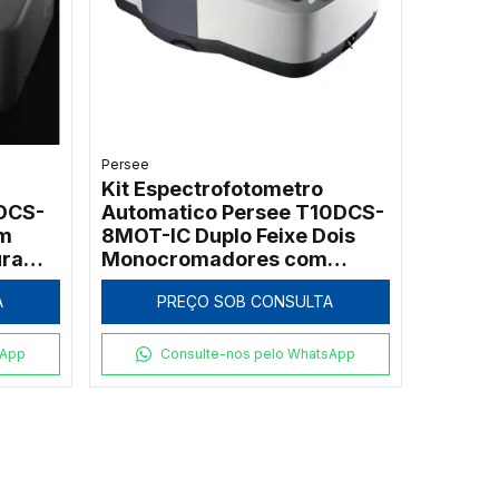
Persee
Kit Espectrofotometro
DCS-
Automatico Persee T10DCS-
om
8MOT-IC Duplo Feixe Dois
ura
Monocromadores com
Suporte Motorizado para 8
A
PREÇO SOB CONSULTA
Cubetas de 10mm
sApp
Consulte-nos pelo WhatsApp