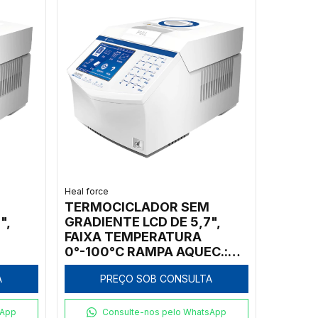
Heal force
TERMOCICLADOR SEM
",
GRADIENTE LCD DE 5,7",
FAIXA TEMPERATURA
0°-100°C RAMPA AQUEC.:
E
4°C/S E RESF.: 3,5°C/S COM
A
PREÇO SOB CONSULTA
/S
2 BLOCOS 96X0,2ML +
2ML
77X0,5ML E 384 POÇOS
sApp
Consulte-nos pelo WhatsApp