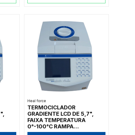
Heal force
TERMOCICLADOR
",
GRADIENTE LCD DE 5,7",
FAIXA TEMPERATURA
0°-100°C RAMPA
E
AQUECIMENTO: 4°C/S E