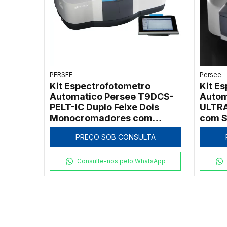
PERSEE
Persee
Kit Espectrofotometro
Kit E
Automatico Persee T9DCS-
Autom
PELT-IC Duplo Feixe Dois
ULTRA
Monocromadores com
com S
Controle de Temperatura
Ultra
PREÇO SOB CONSULTA
Peltier
Consulte-nos pelo WhatsApp