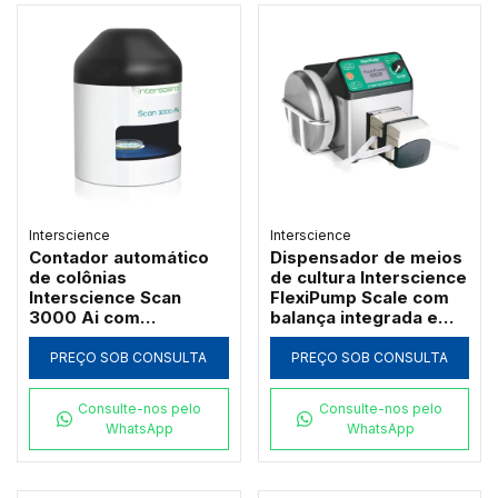
Interscience
Interscience
Contador automático
Dispensador de meios
de colônias
de cultura Interscience
Interscience Scan
FlexiPump Scale com
3000 Ai com
balança integrada e
inteligência artificial e
rastreabilidade
câmera Ultra HD
PREÇO SOB CONSULTA
PREÇO SOB CONSULTA
Consulte-nos pelo
Consulte-nos pelo
WhatsApp
WhatsApp