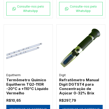
Consulte-nos pelo
Consulte-nos pelo
WhatsApp
WhatsApp
Equitherm
Digit
Termômetro Químico
Refratômetro Manual
Equitherm TQ2-110R
Digit DGTST4 para
-20°C a +110°C Líquido
Concentração de
Vermelho
Açúcar 0-32% Brix
R$10,65
R$297,79