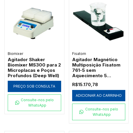
Biomixer
Fisatom
Agitador Shaker
Agitador Magnético
Biomixer MS300 para 2
Multiposição Fisatom
Microplacas e Poços
761-5 sem
Profundos (Deep Well)
Aquecimento 5
Lugares 0,8L
R$15.170,78
PREÇO SOB CONSULTA
ADICIONAR AO CARRINHO
Consulte-nos pelo
WhatsApp
Consulte-nos pelo
WhatsApp