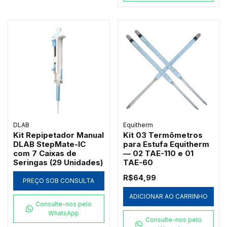
DLAB
Equitherm
Kit Repipetador Manual
Kit 03 Termômetros
DLAB StepMate-IC
para Estufa Equitherm
com 7 Caixas de
— 02 TAE-110 e 01
Seringas (29 Unidades)
TAE-60
R$64,99
PREÇO SOB CONSULTA
ADICIONAR AO CARRINHO
Consulte-nos pelo
WhatsApp
Consulte-nos pelo