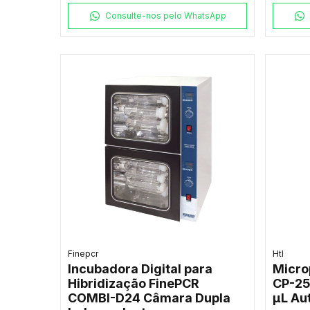
Consulte-nos pelo WhatsApp
Finepcr
Htl
Incubadora Digital para
Micro
Hibridização FinePCR
CP-25
COMBI-D24 Câmara Dupla
µL Au