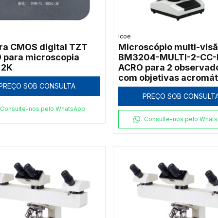
Icoe
a CMOS digital TZT
Microscópio multi-visã
 para microscopia
BM3204-MULTI-2-CC-
 2K
ACRO para 2 observad
com objetivas acromát
PREÇO SOB CONSULTA
1000x
PREÇO SOB CONSULT
Consulte-nos pelo WhatsApp
Consulte-nos pelo What