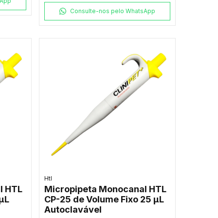
sApp
Consulte-nos pelo WhatsApp
Htl
l HTL
Micropipeta Monocanal HTL
µL
CP-25 de Volume Fixo 25 µL
Autoclavável