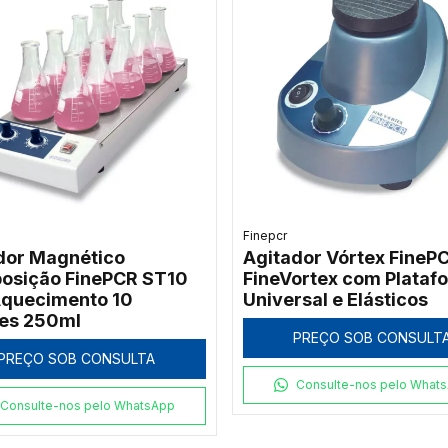
Finepcr
dor Magnético
Agitador Vórtex FineP
posição FinePCR ST10
FineVortex com Plataf
quecimento 10
Universal e Elásticos
es 250ml
PREÇO SOB CONSULT
PREÇO SOB CONSULTA
Consulte-nos pelo What
Consulte-nos pelo WhatsApp