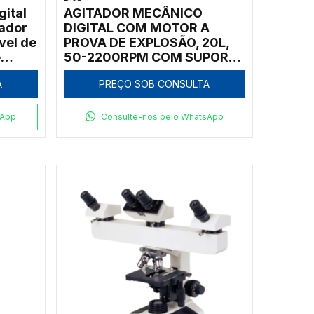
gital
AGITADOR MECÂNICO
ador
DIGITAL COM MOTOR A
vel de
PROVA DE EXPLOSÃO, 20L,
e
50-2200RPM COM SUPORTE
E 4 HÉLICES DIFERENTES
A
PREÇO SOB CONSULTA
sApp
Consulte-nos pelo WhatsApp