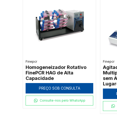
Finepcr
Finepcr
Homogeneizador Rotativo
Agita
FinePCR HAG de Alta
Multi
Capacidade
sem A
Lugar
PREÇO SOB CONSULTA
Consulte-nos pelo WhatsApp