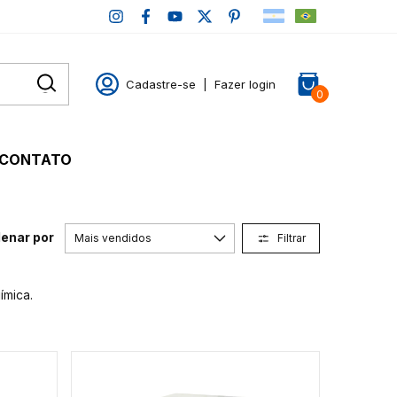
Cadastre-se
|
Fazer login
0
CONTATO
enar por
Filtrar
ímica.