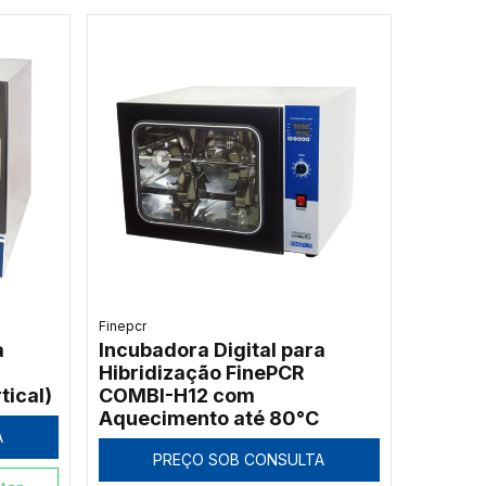
Finepcr
a
Incubadora Digital para
Hibridização FinePCR
tical)
COMBI-H12 com
Aquecimento até 80°C
A
PREÇO SOB CONSULTA