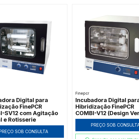
Finepcr
adora Digital para
Incubadora Digital par
dização FinePCR
Hibridização FinePCR
-SV12 com Agitação
COMBI-V12 (Design Ver
l e Rotisserie
PREÇO SOB CONSULT
PREÇO SOB CONSULTA