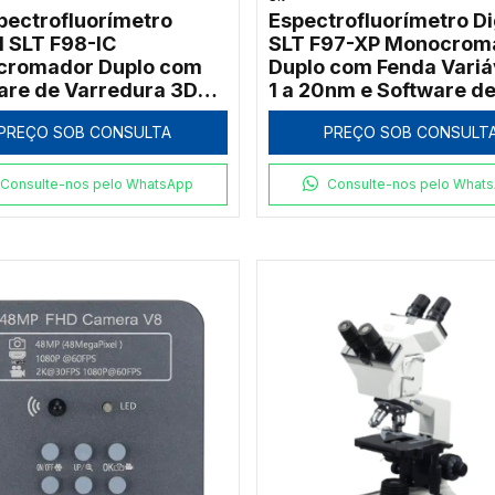
spectrofluorímetro
Espectrofluorímetro Di
l SLT F98-IC
SLT F97-XP Monocrom
cromador Duplo com
Duplo com Fenda Variá
are de Varredura 3D
1 a 20nm e Software d
a 900nm)
Varredura 3D (200 a
PREÇO SOB CONSULTA
PREÇO SOB CONSULT
900nm)
Consulte-nos pelo WhatsApp
Consulte-nos pelo What