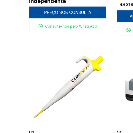
Independente
R$31
PREÇO SOB CONSULTA
A
Consulte-nos pelo WhatsApp
Htl
Slt