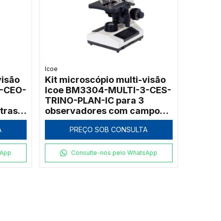
Icoe
visão
Kit microscópio multi-visão
-CEO-
Icoe BM3304-MULTI-3-CES-
TRINO-PLAN-IC para 3
traste
observadores com campo
escuro a seco e cabeçote
A
PREÇO SOB CONSULTA
trinocular
sApp
Consulte-nos pelo WhatsApp