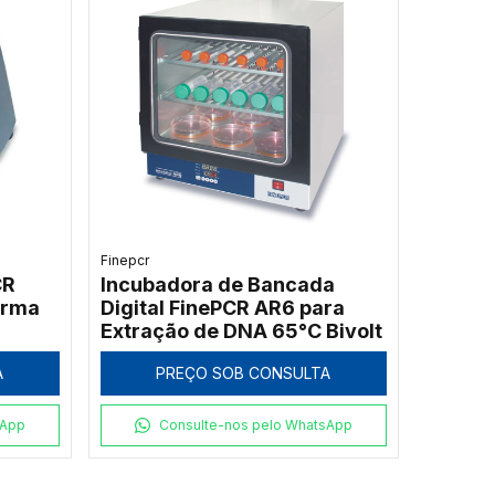
Finepcr
CR
Incubadora de Bancada
orma
Digital FinePCR AR6 para
Extração de DNA 65°C Bivolt
A
PREÇO SOB CONSULTA
sApp
Consulte-nos pelo WhatsApp